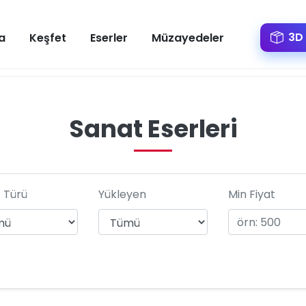
3D 
a
Keşfet
Eserler
Müzayedeler
Sanat Eserleri
 Türü
Yükleyen
Min Fiyat