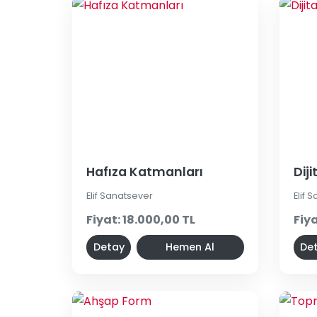
Hafıza Katmanları
Dij
Elif Sanatsever
Elif 
Fiyat: 18.000,00 TL
Fiya
Detay
Hemen Al
De