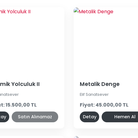
mik Yolculuk II
Metalik Denge
Sanatsever
Elif Sanatsever
t: 15.500,00 TL
Fiyat: 45.000,00 TL
tay
Satın Alınamaz
Detay
Hemen Al