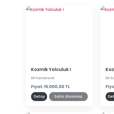
Kozmik Yolculuk I
Koz
Elif Sanatsever
Elif 
Fiyat: 15.000,00 TL
Fiya
Detay
Satın Alınamaz
De