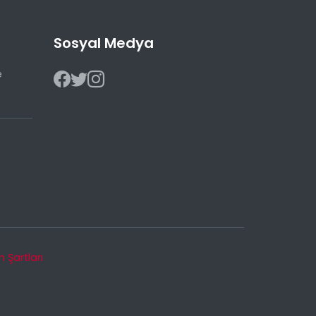
Sosyal Medya
e
m Şartları