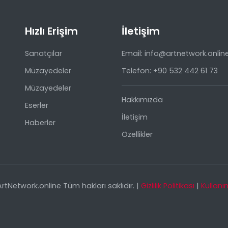
Hızlı Erişim
İletişim
Sanatçılar
Email: info@artnetwork.onlin
Müzayedeler
Telefon: +90 532 442 61 73
Müzayedeler
Hakkımızda
Eserler
İletişim
Haberler
Özellikler
rtNetwork.online Tüm hakları saklıdır. |
Gizlilik Politikası
|
Kullanı