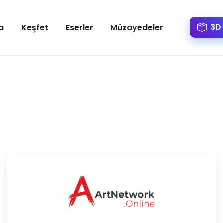
3D 
a
Keşfet
Eserler
Müzayedeler